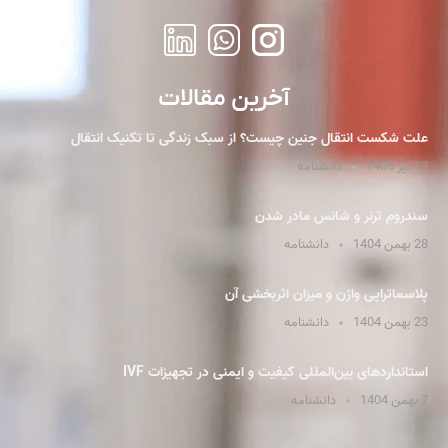
آخرین مقالات
علت شکست انتقال جنین چیست؟ از سبک زندگی تا تکنیک انتقال
10 تیر 1405
دانشنامه
سندروم ترنر و شانس مادر شدن
28 بهمن 1404
دانشنامه
پلاسما‌تراپی واژن و میزان اثربخشی آن
23 بهمن 1404
دانشنامه
استانداردهای بین‌المللی کیفیت و ایمنی در تجهیزات IVF
7 بهمن 1404
دانشنامه