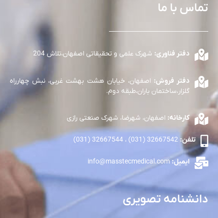
تماس با ما
دفتر فناوری:
شهرک علمی و تحقیقاتی اصفهان،تلاش 204
دفتر فروش:
اصفهان، خیابان هشت بهشت غربی، نبش چهارراه
گلزار،ساختمان باران،طبقه دوم.
کارخانه:
اصفهان، شهرضا، شهرک صنعتی رازی
تلفن:
32667542 (031) ، 32667544 (031)
ایمیل:
info@masstecmedical.com
دانشنامه تصویری