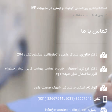
استانداردهای بین‌المللی کیفیت و ایمنی در تجهیزات IVF
7 بهمن 1404
دانشنامه
تماس با ما
دفتر فناوری:
شهرک علمی و تحقیقاتی اصفهان،تلاش 204
دفتر فروش:
اصفهان، خیابان هشت بهشت غربی، نبش چهارراه
گلزار،ساختمان باران،طبقه دوم.
کارخانه:
اصفهان، شهرضا، شهرک صنعتی رازی
تلفن:
32667542 (031) ، 32667544 (031)
ایمیل:
info@masstecmedical.com