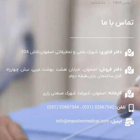
7 بهمن 1404
دانشنامه
تماس با ما
دفتر فناوری:
شهرک علمی و تحقیقاتی اصفهان،تلاش 204
دفتر فروش:
اصفهان، خیابان هشت بهشت غربی، نبش چهارراه
گلزار،ساختمان باران،طبقه دوم.
کارخانه:
اصفهان، شهرضا، شهرک صنعتی رازی
تلفن:
32667542 (031) ، 32667544 (031)
ایمیل:
info@masstecmedical.com