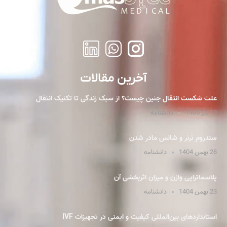
آخرین مقالات
علت شکست انتقال جنین چیست؟ از سبک زندگی تا تکنیک انتقال
10 تیر 1405
دانشنامه
سندروم ترنر و شانس مادر شدن
28 بهمن 1404
دانشنامه
پلاسما‌تراپی واژن و میزان اثربخشی آن
23 بهمن 1404
دانشنامه
استانداردهای بین‌المللی کیفیت و ایمنی در تجهیزات IVF