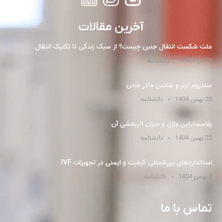
آخرین مقالات
علت شکست انتقال جنین چیست؟ از سبک زندگی تا تکنیک انتقال
10 تیر 1405
دانشنامه
سندروم ترنر و شانس مادر شدن
28 بهمن 1404
دانشنامه
پلاسما‌تراپی واژن و میزان اثربخشی آن
23 بهمن 1404
دانشنامه
استانداردهای بین‌المللی کیفیت و ایمنی در تجهیزات IVF
7 بهمن 1404
دانشنامه
تماس با ما