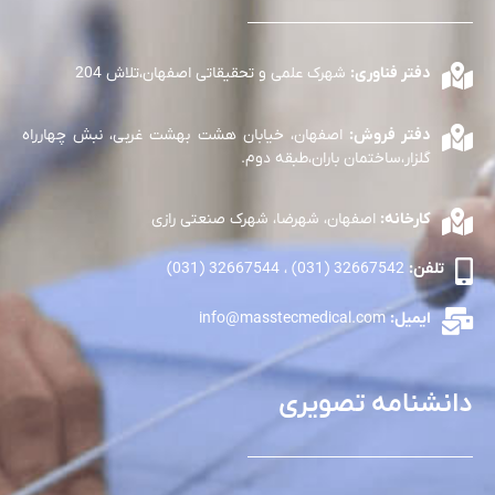
دفتر فناوری:
شهرک علمی و تحقیقاتی اصفهان،تلاش 204
دفتر فروش:
اصفهان، خیابان هشت بهشت غربی، نبش چهارراه
گلزار،ساختمان باران،طبقه دوم.
کارخانه:
اصفهان، شهرضا، شهرک صنعتی رازی
تلفن:
32667542 (031) ، 32667544 (031)
ایمیل:
info@masstecmedical.com
دانشنامه تصویری