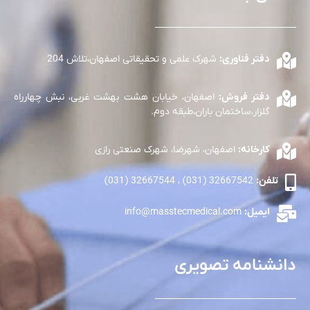
دفتر فناوری:
شهرک علمی و تحقیقاتی اصفهان،تلاش 204
دفتر فروش:
اصفهان، خیابان هشت بهشت غربی، نبش چهارراه
گلزار،ساختمان باران،طبقه دوم.
کارخانه:
اصفهان، شهرضا، شهرک صنعتی رازی
تلفن:
32667542 (031) ، 32667544 (031)
ایمیل:
info@masstecmedical.com
دانشنامه تصویری