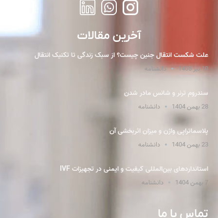
آخرین مقالات
علت شکست انتقال جنین چیست؟ از سبک زندگی تا تکنیک انتقال
10 تیر 1405
دانشنامه
سندروم ترنر و شانس مادر شدن
28 بهمن 1404
دانشنامه
پلاسما‌تراپی واژن و میزان اثربخشی آن
23 بهمن 1404
دانشنامه
استانداردهای بین‌المللی کیفیت و ایمنی در تجهیزات IVF
7 بهمن 1404
دانشنامه
تماس با ما