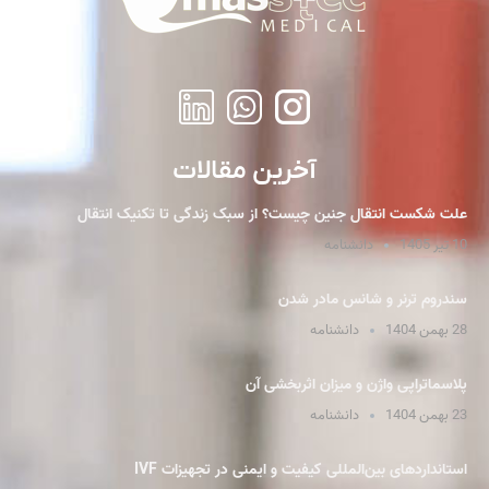
آخرین مقالات
علت شکست انتقال جنین چیست؟ از سبک زندگی تا تکنیک انتقال
10 تیر 1405
دانشنامه
سندروم ترنر و شانس مادر شدن
28 بهمن 1404
دانشنامه
پلاسما‌تراپی واژن و میزان اثربخشی آن
23 بهمن 1404
دانشنامه
استانداردهای بین‌المللی کیفیت و ایمنی در تجهیزات IVF