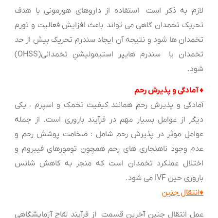
لازم به ذکر است استفاده از داروهای هورمونی با هدف
تحریک تخمدان گاهی می تواند باعث افزایش فعالیت و تورم
تخمدان ها شود و نتیجه آن ایجاد سندرم تحریک بیش از حد
تخمدان یا سندرم هایپر استیمولیشنِ تخمدانی(OHSS)
شود.
♦ آمادگی و پذیرش رحم
آمادگی و پذیرش رحم همانند کیفیت تخمک و اسپرم ، یکی
دیگر از عوامل بسیار مهم در فرآیند باروری است. از جمله
عوامل موثر در پذیرش رحم شامل : ضخامت پوشش رحم و
عدم وجود ناهنجاری های رحم همچون تومورهای فیبروم و
اختلال عملکرد تخمدان است که منجر به کاهش شانس
باروری حین IVF می شود.
♦
انتقال جنین
عمل انتقال جنین آخرین قسمت از فرآیند لقاح آزمایشگاهی