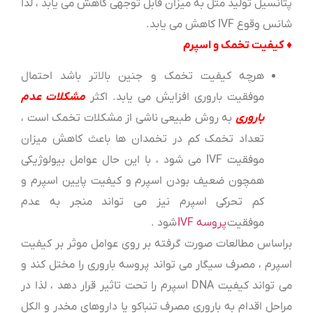
پتانسیل تولید مثل به میزان قابل توجهی کاهش می یابد ، لذا
شانس وقوع IVF کاهش می یابد.
♦ کیفیت تخمک و اسپرم
هرچه کیفیت تخمک و جنین بالاتر باشد احتمال
موفقیت باروری افزایش می یابد. اکثر
مشکلات عدم
باروری
به روش طبیعی ناشی از مشکلات تخمک است ،
تعداد تخمک کم در تخمدان ها باعث کاهش میزان
موفقیت IVF می شود ، با این حال عوامل بیولوژیکی
همچون ضعیف بودن اسپرم و کیفیت پایین اسپرم و
کم تحرکی اسپرم نیز می تواند منجر به عدم
موفقیت
پروسه IVF
شود .
براساس مطالعات صورت گرفته بر روی عوامل موثر بر کیفیت
اسپرم ، مصرف سیگار می تواند پروسه باروری را مختل کند و
می تواند کیفیت DNA اسپرم را تحت تاثیر قرار دهد ، لذا در
مراحل اقدام به باروری مصرف تنباکو یا داروهای مخدر و الکل