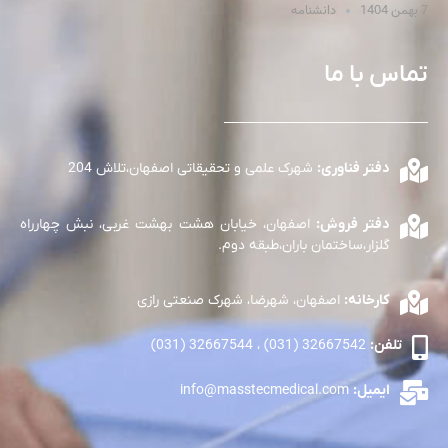
7 بهمن 1404
دانشنامه
تماس با ما
دفتر فناوری:
شهرک علمی و تحقیقاتی اصفهان،تلاش 204
دفتر فروش:
اصفهان، خیابان هشت بهشت غربی، نبش چهارراه
گلزار،ساختمان باران،طبقه دوم.
کارخانه:
اصفهان، شهرضا، شهرک صنعتی رازی
تلفن:
32667542 (031) ، 32667544 (031)
ایمیل:
info@masstecmedical.com