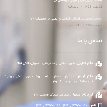
پلاسما‌تراپی واژن و میزان اثربخشی آن
23 بهمن 1404
دانشنامه
استانداردهای بین‌المللی کیفیت و ایمنی در تجهیزات IVF
7 بهمن 1404
دانشنامه
تماس با ما
دفتر فناوری:
شهرک علمی و تحقیقاتی اصفهان،تلاش 204
دفتر فروش:
اصفهان، خیابان هشت بهشت غربی، نبش چهارراه
گلزار،ساختمان باران،طبقه دوم.
کارخانه:
اصفهان، شهرضا، شهرک صنعتی رازی
تلفن:
32667542 (031) ، 32667544 (031)