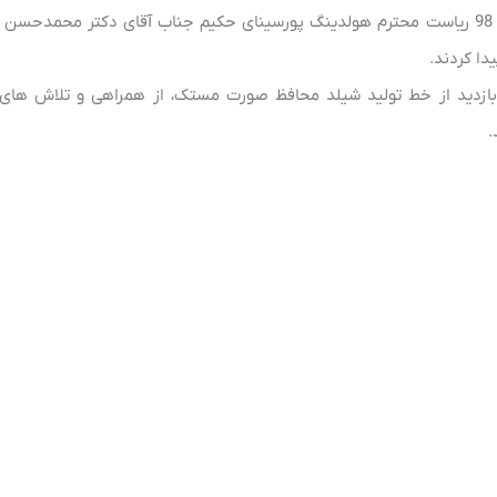
در اسفند ماه 98 ریاست محترم هولدینگ پورسینای حکیم جناب آقای دکتر محم
ا کردند.
زدید از خط تولید شیلد محافظ صورت مستک، از همراهی و تلاش های ت
.