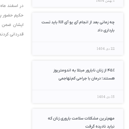
1 بهمن 1404
حکیم حضور پید
چه زمانی بعد از انجام آی یو آی IUI باید تست
ایشان ضمن با
بارداری داد
قدردانی کردند
22 دی 1404
۴۵٪ از زنان نابارور مبتلا به اندومتریوز
هستند؛ درمان با جراحی کم‌تهاجمی
15 دی 1404
مهم‌ترین مشکلات سلامت باروری زنان که
نباید نادیده گرفت