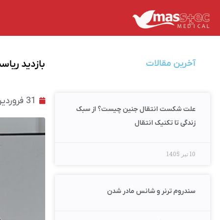
خانه
/
اخبار
/ بازدید ریاست هولدینگ از خط تولید شیلد محافظ 
آخرین مقالات
بازدید ریا
31 فروردین 1399
علت شکست انتقال جنین چیست؟ از سبک
زندگی تا تکنیک انتقال
10 تیر 1405
سندروم ترنر و شانس مادر شدن