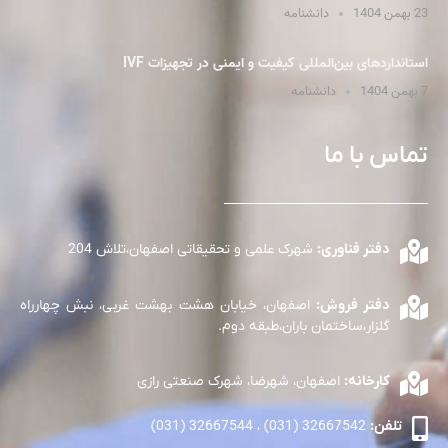
23 بهمن 1404
دانشنامه
استانداردهای بین‌المللی کیفیت و ایمنی در تجهیزات IVF
7 بهمن 1404
دانشنامه
تماس با ما
دفتر فناوری:
شهرک علمی و تحقیقاتی اصفهان،تلاش 204
دفتر فروش:
اصفهان، خیابان هشت بهشت غربی، نبش چهارراه
گلزار،ساختمان باران،طبقه دوم.
کارخانه:
اصفهان، شهرضا، شهرک صنعتی رازی
تلفن:
32667542 (031) ، 32667544 (031)